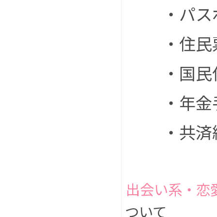
・パス
・住民
・国民
・年金
・共済
出会い系・恋
ついて