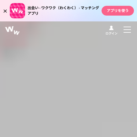
出会い - ワクワク（わくわく） - マッチング
×
アプリを使う
ログイン
アプリ