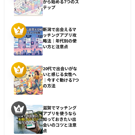
から始める7つのス
テップ
新潟で出会えるマ
ッチングアプリ攻
略法｜年代別の使
い方と注意点
20代で出会いがな
いと感じる女性へ
｜今すぐ動ける7つ
の方法
滋賀でマッチング
アプリを使うなら
知っておきたい出
会いのコツと注意
点