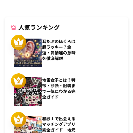
人気ランキング
耳たぶのほくろは
超ラッキー？金
運・愛情運の意味
を徹底解説
地雷女子とは？特
徴・診断・服装ま
で一気にわかる完
全ガイド
和歌山で出会える
マッチングアプリ
完全ガイド｜地元