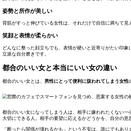
姿勢と所作が美しい
背筋がすっと伸びている女性は、それだけで自信に満ちて見
笑顔と表情が柔らかい
どんなに整った顔立ちでも、表情が硬いと近寄りがたい印象
立派な自分磨きです。
都合のいい女と本当にいい女の違い
都合のいい女とは、
男性にとって便利に扱われてしまう女性
都合のいい女になってしまう人は、相手に嫌われたくない一
大切にできる人。相手の要望に応えるかどうかを、自分の意
「断ったら関係が壊れるかも」という不安は、誰にでもあり