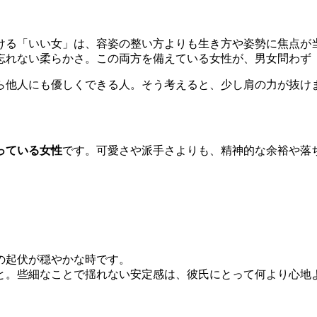
ける「いい女」は、容姿の整い方よりも生き方や姿勢に焦点が
忘れない柔らかさ。この両方を備えている女性が、男女問わず
ら他人にも優しくできる人。そう考えると、少し肩の力が抜け
っている女性
です。可愛さや派手さよりも、精神的な余裕や落
の起伏が穏やかな時です。
と。些細なことで揺れない安定感は、彼氏にとって何より心地