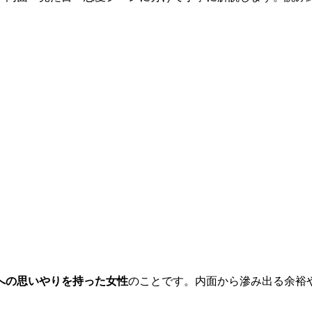
への思いやりを持った女性
のことです。内面から滲み出る余裕