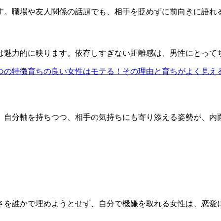
す。職場や友人関係の話題でも、相手を貶めずに前向きに語れ
は魅力的に映ります。依存しすぎない距離感は、男性にとって
育ちの良い女性はモテる！その理由と育ちがよく見え
。自分軸を持ちつつ、相手の気持ちにも寄り添える姿勢が、内
さを誰かで埋めようとせず、自分で機嫌を取れる女性は、恋愛