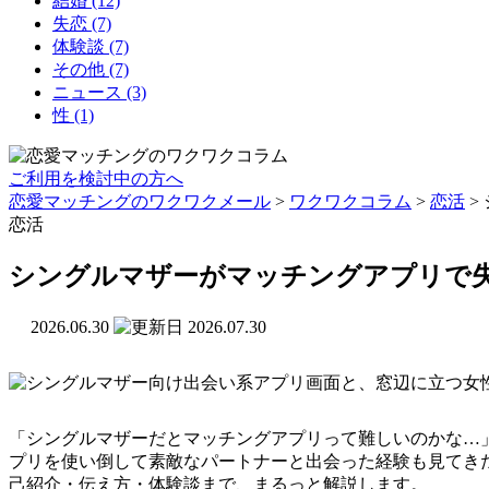
結婚
(12)
失恋
(7)
体験談
(7)
その他
(7)
ニュース
(3)
性
(1)
ご利用を検討中の方へ
恋愛マッチングのワクワクメール
>
ワクワクコラム
>
恋活
>
恋活
シングルマザーがマッチングアプリで
2026.06.30
2026.07.30
「シングルマザーだとマッチングアプリって難しいのかな…
プリを使い倒して素敵なパートナーと出会った経験も見てき
己紹介・伝え方・体験談まで、まるっと解説します。