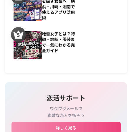
を探す女性へ｜横
浜・川崎・湘南で
使えるアプリ活用
術
地雷女子とは？特
徴・診断・服装ま
で一気にわかる完
全ガイド
恋活サポート
ワクワクメールで
素敵な恋人を探そう
詳しく見る