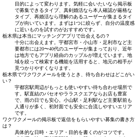
目的によって変わります。気軽に会いたいなら掲示板
で募集できるタイプ、真剣婚活なら本人確認が厳格な
タイプ、再婚活なら理解のあるユーザーが集まるタイ
プが向いています。まずは1つに絞らず、自分の温度感
に近いものを試すのがおすすめです。
栃木県は本当にマッチングアプリで出会えるの？
十分に出会えます。宇都宮市・小山市・足利市など主
要都市には20〜40代のユーザーが集まっており、近年
は地方でもアプリ経由のカップルが増えています。地
域を絞って検索する機能を活用すると、地元の相手が
見つかりやすくなります。
栃木県でワクワクメールを使うとき、待ち合わせはどこがい
い？
宇都宮駅周辺がもっとも使いやすい待ち合わせ場所で
す。駅直結のパセオやララスクエアならお店も豊富
で、雨の日でも安心。小山駅・足利駅など主要駅前も
人通りが多く、初対面でも安全に合流しやすいエリア
です。
ワクワクメールの掲示板で返信をもらいやすい募集の書き方
は？
具体的な日時・エリア・目的を書くのがコツです。