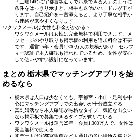
「土曜14時に宇都宮駅近くでお茶できる人」のように
条件をはっきり示すと、相手も返信のハードルが下が
ります。自己紹介を一言添えると、より丁寧な相手か
ら連絡が来やすくなります。
ワクワクメールは女性も料金がかかる？
ワクワクメールは女性は完全無料で利用できます。メ
ッセージのやり取りも掲示板の利用も追加料金は不要
です。運営25年・会員1,300万人の規模があり、セルフ
ィー認証で本人確認も行われているため、女性が安心
して使いやすい設計になっています。
まとめ 栃木県でマッチングアプリを始
めるなら
栃木県は人口は少なくても、宇都宮・小山・足利を中
心にマッチングアプリでの出会いが十分成立する
真剣婚活なら本人確認が厳格なタイプ、気軽な出会い
なら掲示板で募集できるタイプが向いている
ワクワクメールは運営25年・会員1,300万人で、女性は
完全無料で使える
初デートは宇都宮駅前など人通りの多い場所を選ぶと