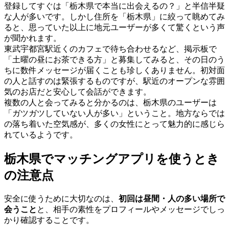
登録してすぐは「栃木県で本当に出会えるの？」と半信半疑
な人が多いです。しかし住所を「栃木県」に絞って眺めてみ
ると、思っていた以上に地元ユーザーが多くて驚くという声
が聞かれます。
東武宇都宮駅近くのカフェで待ち合わせるなど、掲示板で
「土曜の昼にお茶できる方」と募集してみると、その日のう
ちに数件メッセージが届くことも珍しくありません。初対面
の人と話すのは緊張するものですが、駅近のオープンな雰囲
気のお店だと安心して会話ができます。
複数の人と会ってみると分かるのは、栃木県のユーザーは
「ガツガツしていない人が多い」ということ。地方ならでは
の落ち着いた空気感が、多くの女性にとって魅力的に感じら
れているようです。
栃木県でマッチングアプリを使うとき
の注意点
安全に使うために大切なのは、
初回は昼間・人の多い場所で
会うこと
と、相手の素性をプロフィールやメッセージでしっ
かり確認することです。