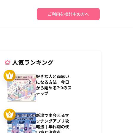
ご利用を検討中の方へ
人気ランキング
好きな人と両思い
になる方法｜今日
から始める7つのス
テップ
新潟で出会えるマ
ッチングアプリ攻
略法｜年代別の使
い方と注意点