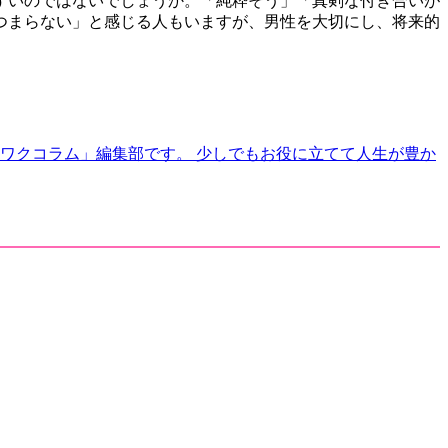
すいのではないでしょうか。「純粋そう」「真剣な付き合いが
つまらない」と感じる人もいますが、男性を大切にし、将来的
クワクコラム」編集部です。 少しでもお役に立てて人生が豊か