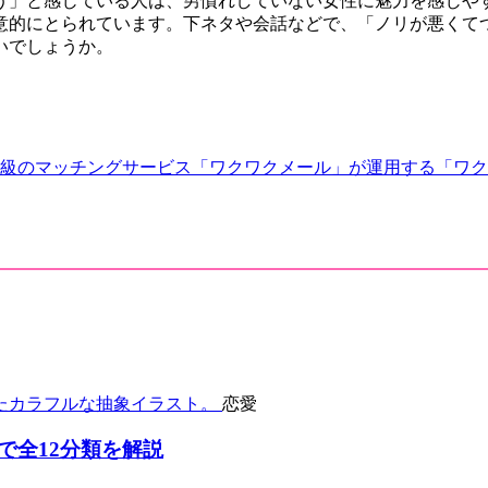
う」と感じている人は、男慣れしていない女性に魅力を感じや
意的にとられています。下ネタや会話などで、「ノリが悪くて
いでしょうか。
本最大級のマッチングサービス「ワクワクメール」が運用する「ワ
恋愛
で全12分類を解説