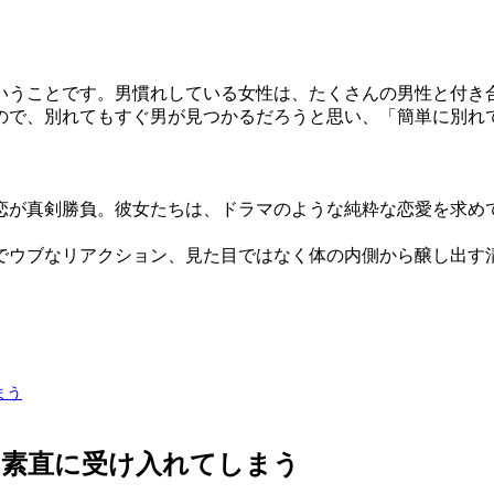
いうことです。男慣れしている女性は、たくさんの男性と付き
ので、別れてもすぐ男が見つかるだろうと思い、「簡単に別れ
恋が真剣勝負。彼女たちは、ドラマのような純粋な恋愛を求め
でウブなリアクション、見た目ではなく体の内側から醸し出す
まう
を素直に受け入れてしまう