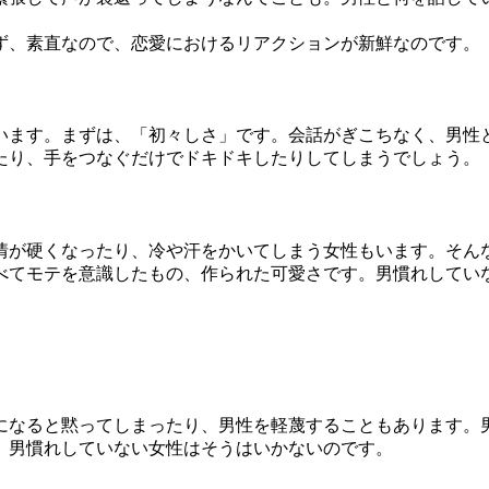
ず、素直なので、恋愛におけるリアクションが新鮮なのです。
います。まずは、「初々しさ」です。会話がぎこちなく、男性
たり、手をつなぐだけでドキドキしたりしてしまうでしょう。
情が硬くなったり、冷や汗をかいてしまう女性もいます。そん
べてモテを意識したもの、作られた可愛さです。男慣れしてい
になると黙ってしまったり、男性を軽蔑することもあります。
、男慣れしていない女性はそうはいかないのです。