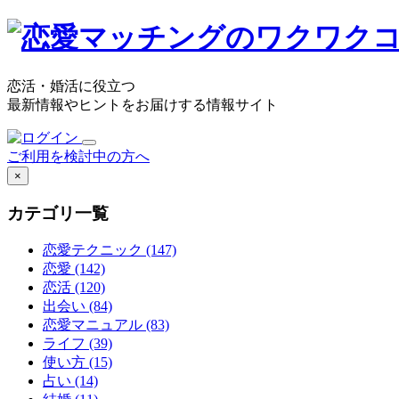
恋活・婚活に役立つ
最新情報やヒントをお届けする情報サイト
ご利用を検討中の方へ
×
カテゴリ一覧
恋愛テクニック
(147)
恋愛
(142)
恋活
(120)
出会い
(84)
恋愛マニュアル
(83)
ライフ
(39)
使い方
(15)
占い
(14)