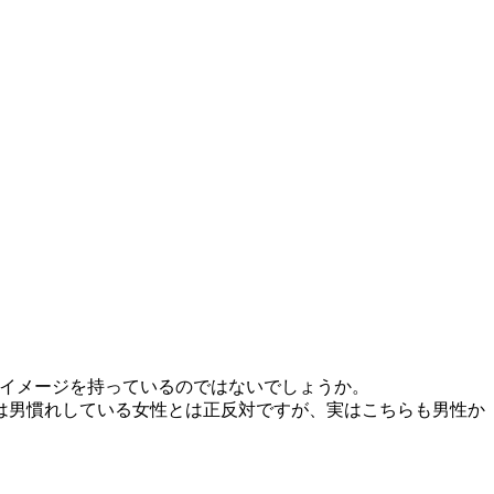
うイメージを持っているのではないでしょうか。
は男慣れしている女性とは正反対ですが、実はこちらも男性か