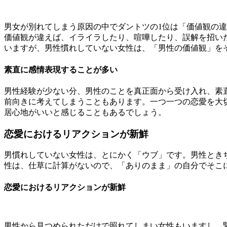
男女が別れてしまう原因の中でダントツの1位は「価値観の
価値観が違えば、イライラしたり、喧嘩したり、誤解を招い
いますが、男性慣れしていない女性は、「男性の価値観」を
素直に感情表現することが多い
男性経験が少ない分、男性のことを真正面から受け入れ、素
前向きに考えてしまうこともあります。一つ一つの恋愛を大
居心地がいいと感じることもあるでしょう。
恋愛におけるリアクションが新鮮
男慣れしていない女性は、とにかく「ウブ」です。男性とき
性は、仕草に計算がないので、「ありのまま」の自分でそこ
恋愛におけるリアクションが新鮮
男性から見つめられただけで照れてしまい女性もいますし、