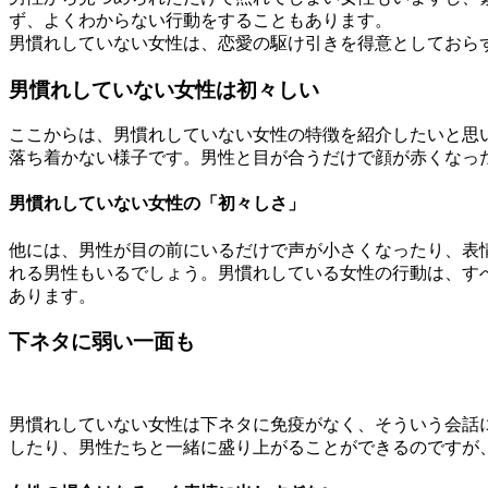
ず、よくわからない行動をすることもあります。
男慣れしていない女性は、恋愛の駆け引きを得意としておら
男慣れしていない女性は初々しい
ここからは、男慣れしていない女性の特徴を紹介したいと思
落ち着かない様子です。男性と目が合うだけで顔が赤くなっ
男慣れしていない女性の「初々しさ」
他には、男性が目の前にいるだけで声が小さくなったり、表
れる男性もいるでしょう。男慣れしている女性の行動は、す
あります。
下ネタに弱い一面も
男慣れしていない女性は下ネタに免疫がなく、そういう会話
したり、男性たちと一緒に盛り上がることができるのですが